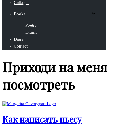
Collages
Books
Poetry
Drama
Diary
Contact
Приходи на меня
посмотреть
Как написать пьесу