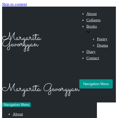
Skip to content
About
Collages
Books
Margarita
Gevorgyan
Poetry
Drama
Diary
Contact
Margarita Gevorgyan
Navigation Menu
Navigation Menu
About