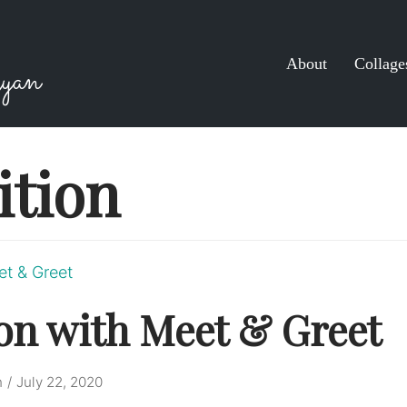
About
Collage
yan
ition
on with Meet & Greet
n
July 22, 2020