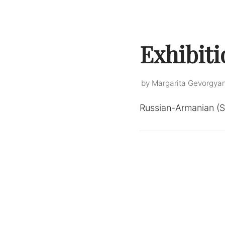
Exhibiti
by
Margarita Gevorgya
Russian-Armanian (S